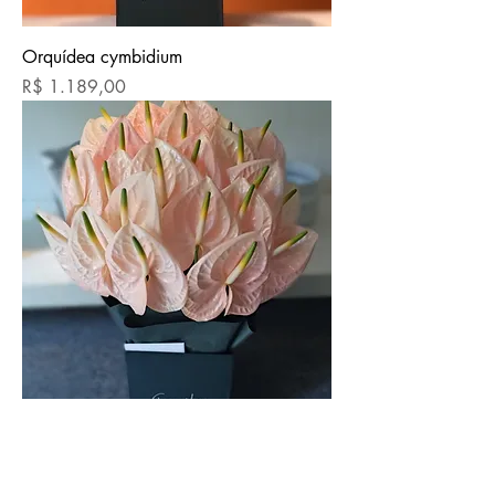
Orquídea cymbidium
Preço
R$ 1.189,00
Antúrio rosa bebê
Preço
R$ 1.149,00