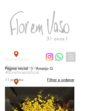
31 anos !
Novo endereço
@floremvasoecia
Página inicial
Arranjo G
#floremvasooficial
11 produtos
Filtrar e ordenar