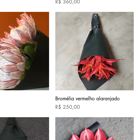
Preço
R$ 360,00
Bromélia vermelho alaranjado
Preço
R$ 250,00