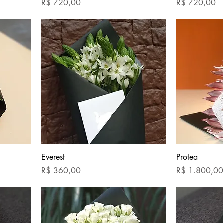
Preço
Preço
R$ 720,00
R$ 720,00
Everest
Protea
Preço
Preço
R$ 360,00
R$ 1.800,00