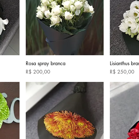
Rosa spray branca
Lisianthus br
Preço
Preço
R$ 200,00
R$ 250,00