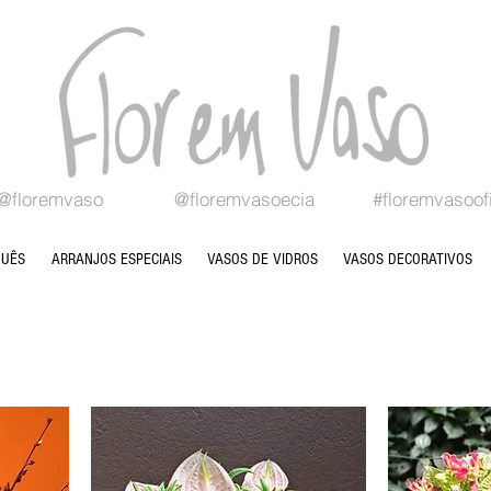
@floremvaso
@floremvasoecia
#floremvasoofi
QUÊS
ARRANJOS ESPECIAIS
VASOS DE VIDROS
VASOS DECORATIVOS