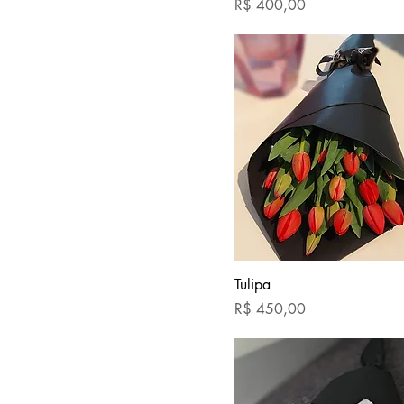
Preço
R$ 400,00
Tulipa
Preço
R$ 450,00