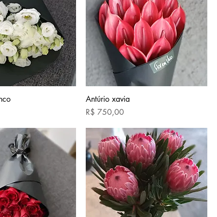
anco
Antúrio xavia
Preço
R$ 750,00