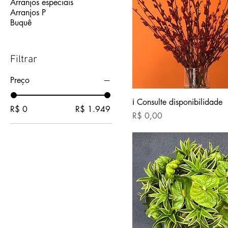
Arranjos especiais
Arranjos P
Buquê
Filtrar
Preço
ℹ Consulte disponibilidade
R$ 0
R$ 1.949
Preço
R$ 0,00