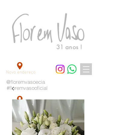
31 anos !
Novo endereço
@floremvasoecia
#floremvasooficial