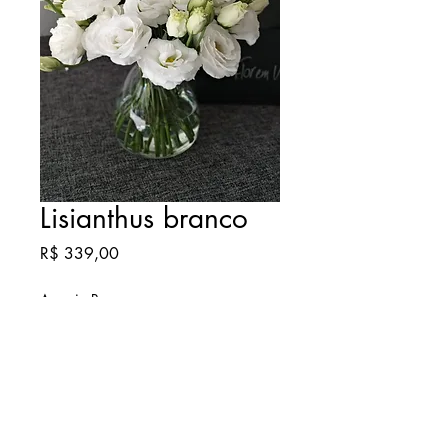
Lisianthus branco
Preço
R$ 339,00
Arranjo P
vaso vidro reforçado 13cm
INFORMAÇÕES DE ENVIO
☑ Envio no mesmo dia.
☑ Envio agendado.