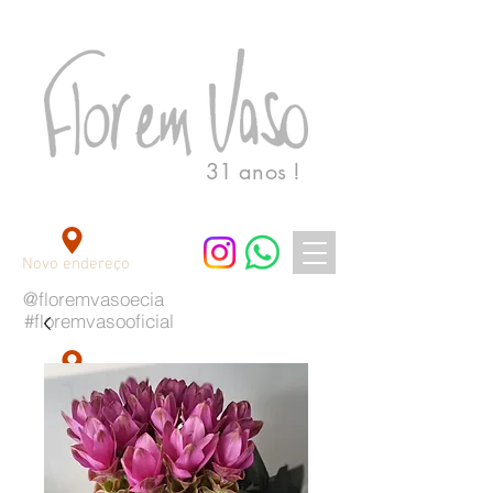
31 anos !
Novo endereço
@floremvasoecia
#floremvasooficial