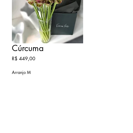
Cúrcuma
Preço
R$ 449,00
Arranjo M
vaso vidro reforçado 27cm
INFORMAÇÕES DE ENVIO
☑ Envio no mesmo dia.
☑ Envio agendado.
☑ Retira na loja.
ℹ Consulte a taxa de entrega.
Compra pelo WhatsApp