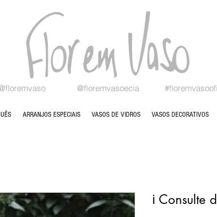
@floremvaso
@floremvasoecia
#floremvasoofi
QUÊS
ARRANJOS ESPECIAIS
VASOS DE VIDROS
VASOS DECORATIVOS
ℹ Consulte 