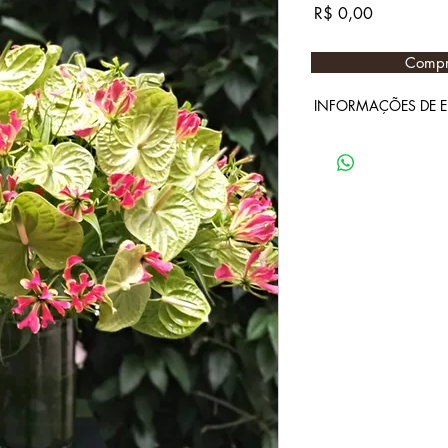
Preço
R$ 0,00
Compr
INFORMAÇÕES DE 
☑ Envio no mesmo di
☑ Envio agendado.
☑ Retira na loja.
ℹ Consulte a taxa de e